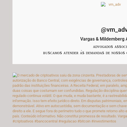
@vm_ad
Vargas & Mildemberg
ᴀᴅᴠᴏɢᴀᴅᴏs‎ ᴀssᴏᴄ
⁣ʙᴜsᴄᴀᴍᴏs‎ ᴀᴛᴇɴᴅᴇʀ‎ ᴀ̀s‎ ᴅᴇᴍᴀɴᴅᴀs‎ ᴅᴇ‎ ɴᴏssᴏs‎ ᴄ