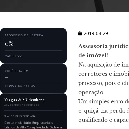
2019-04-29
PROGRESSO DE LEITURA
0%
Assessoria jurídi
de imóvel!
Calculando...
Na aquisição de im
VOCÊ ESTÁ EM
corretores e imobi
—
processo, pois é e
ÍNDICE DO ARTIGO
operação.
Vargas & Mildemberg
Um simples erro d
ADVOGADOS ASSOCIADOS
e, quiçá, na perda 
11 ANOS DE EXPERIÊNCIA
qualificado e capa
Direito Imobiliário, Empresarial e
Litígios de Alta Complexidade. Sede em