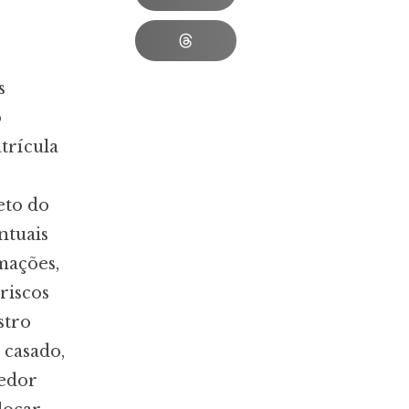
s
o
trícula
eto do
ntuais
mações,
riscos
stro
 casado,
dedor