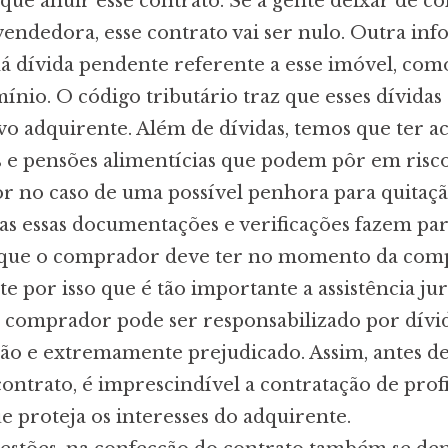
que anuir esse contrato. Se a gente deixar de co
endedora, esse contrato vai ser nulo. Outra in
 há dívida pendente referente a esse imóvel, co
ínio. O código tributário traz que esses dívidas
vo adquirente. Além de dívidas, temos que ter ac
as e pensões alimentícias que podem pôr em risc
r no caso de uma possível penhora para quitaç
das essas documentações e verificações fazem par
que o comprador deve ter no momento da com
e por isso que é tão importante a assistência jur
 o comprador pode ser responsabilizado por dívi
ição e extremamente prejudicado. Assim, antes d
contrato, é imprescindível a contratação de prof
e proteja os interesses do adquirente.