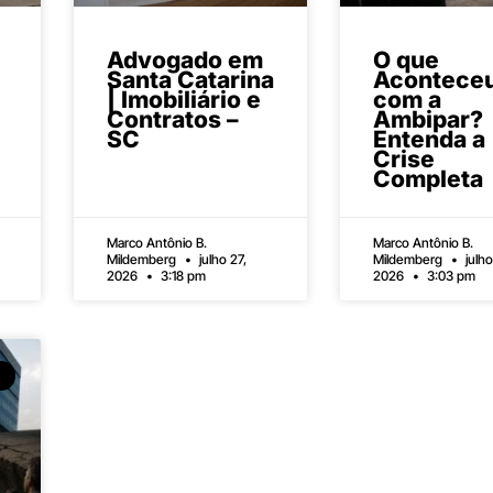
Advogado em
O que
Santa Catarina
Acontece
| Imobiliário e
com a
Contratos –
Ambipar?
SC
Entenda a
Crise
Completa
Marco Antônio B.
Marco Antônio B.
Mildemberg
julho 27,
Mildemberg
julho
2026
3:18 pm
2026
3:03 pm