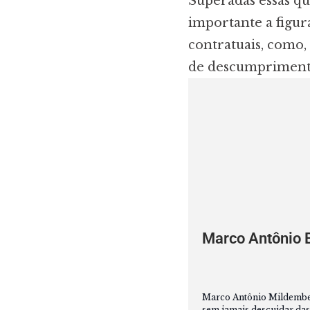
Superadas essas q
importante a figur
contratuais, como,
de descumprimento
Marco Antônio 
Marco Antônio Mildemberg
sem jamais descuidar das