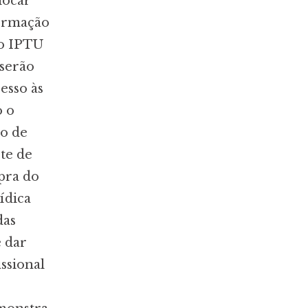
locar
formação
mo IPTU
 serão
esso às
o o
ão de
te de
pra do
ídica
das
e dar
issional