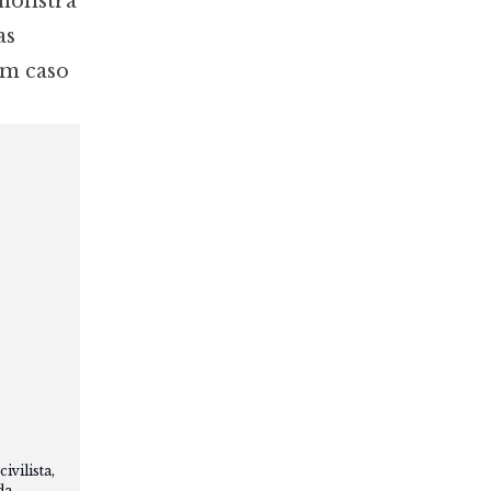
emonstra
as
em caso
vilista,
da