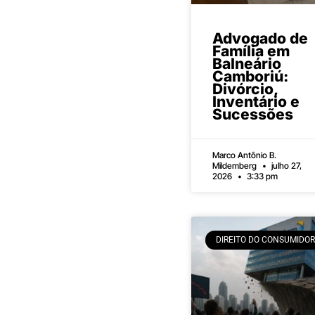
Advogado de
Família em
Balneário
Camboriú:
Divórcio,
Inventário e
Sucessões
Marco Antônio B.
Mildemberg
julho 27,
2026
3:33 pm
DIREITO DO CONSUMIDOR