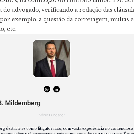
uestões, na confecção do contrato também se d
a do advogado, verificando a redação das cláusul
 por exemplo, a questão da corretagem, multas 
, etc.
B. Mildemberg
Sócio Fundador
 destaca-se como litigator nato, com vasta experiência no contencioso ci
 negociações pré-processuais, seja como consultor ou parecerista. É ain