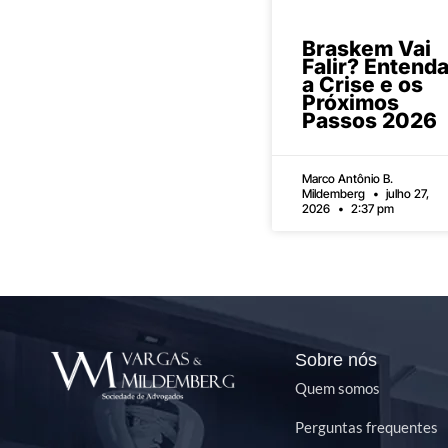
Braskem Vai
Falir? Entend
a Crise e os
Próximos
Passos 2026
Marco Antônio B.
Mildemberg
julho 27,
2026
2:37 pm
Sobre nós
Quem somos
Perguntas frequentes