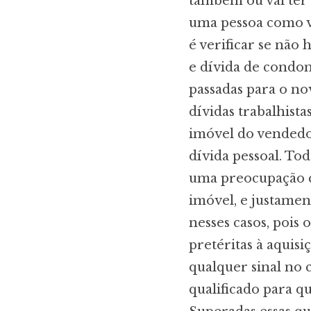
também ou vai ter 
uma pessoa como v
é verificar se não
e dívida de condom
passadas para o no
dívidas trabalhist
imóvel do vendedo
dívida pessoal. To
uma preocupação 
imóvel, e justament
nesses casos, pois
pretéritas à aquis
qualquer sinal no 
qualificado para qu