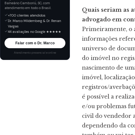
Balneário Camboriú, SC, com
atendimento em todo o Brasil.
Quais seriam as a
+700 clientes atendidos
advogado em cont
Dr. Marco Mildemberg & Dr. Renan
Vargas
Primeiramente, o 
44 avaliações no Google ★★★★★
informações refer
Falar com o Dr. Marco
universo de docume
Atendimento presencial e online
do imóvel no regis
nascimento de uma 
imóvel, localizaçã
registros/averbaçõ
é possível a reali
e/ou problemas fut
civil do vendedor 
dependendo da com