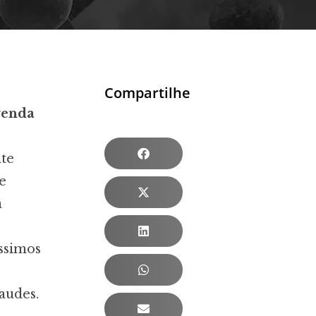
Compartilhe
venda
nte
e
a
ssimos
audes.