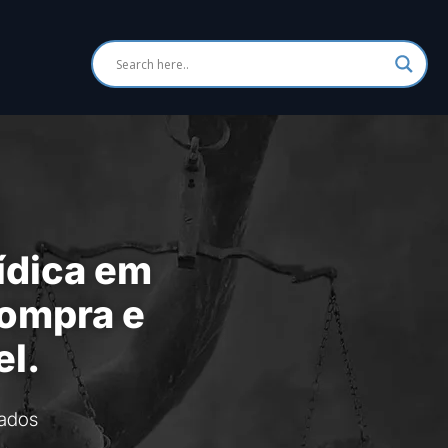
ídica em
compra e
el.
ados