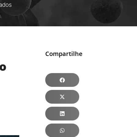
ados
Compartilhe
ão