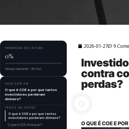
2026-01-27
9 Come
PROGRESSO DE LEITURA
0%
Investid
Tempo restante: ~18 min
contra co
perdas?
VOCÊ ESTÁ EM
O que é COE e por que tantos
investidores perderam
dinheiro?
ÍNDICE DO ARTIGO
O que é COE e por que tantos
investidores perderam dinheiro?
O QUE É COE E PO
O que é COE Ambipar?