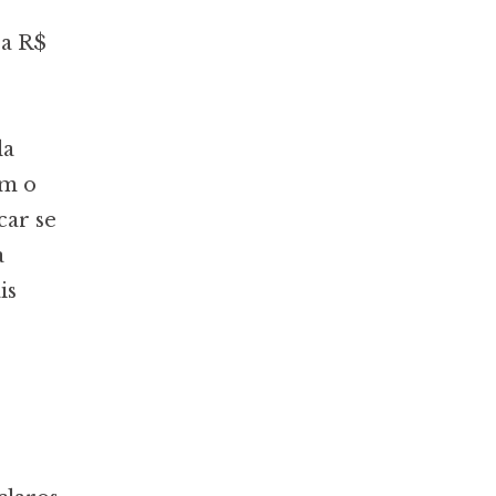
ra R$
la
am o
car se
a
is