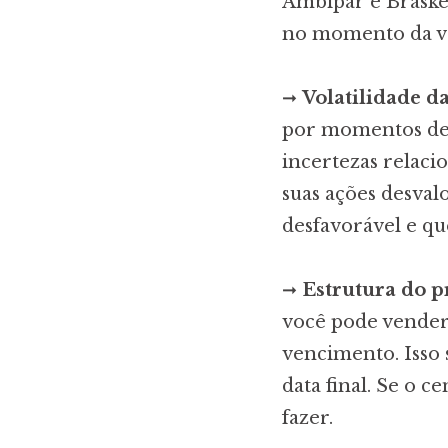
Ambipar e Braske
no momento da v
➞
Volatilidade d
por momentos de 
incertezas relaci
suas ações desva
desfavorável e qu
➞
Estrutura do 
você pode vende
vencimento. Isso s
data final. Se o 
fazer.