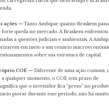
m, carregavam riscos que nem sempre ficaram 
enda.
as ações
— Tanto Ambipar quanto Braskem pass
forte queda no mercado. A Braskem enfrentou
onadas a questões judiciais e ambientais. A Ambip
lorizarem em meio a um cenário macroeconômi
estionamentos sobre sua estrutura de capital.
próprio COE
— Diferente de uma ação comum, 
r a qualquer momento, o COE tem prazo de
ignifica que o investidor fica “preso” no produto
cenário piorar durante esse período, não há muit