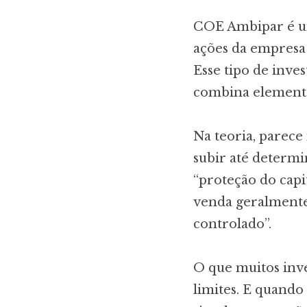
COE Ambipar é um
ações da empresa 
Esse tipo de inv
combina elementos
Na teoria, parece 
subir até determi
“proteção do capi
venda geralmente 
controlado”.
O que muitos inv
limites. E quando