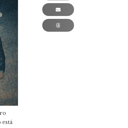
iro
 está