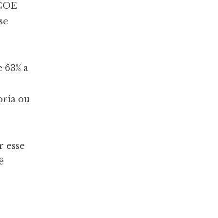
 COE
se
e 63% a
oria ou
r esse
ê