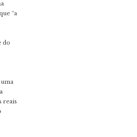
ma
que “a
e do
o uma
a
s reais
o