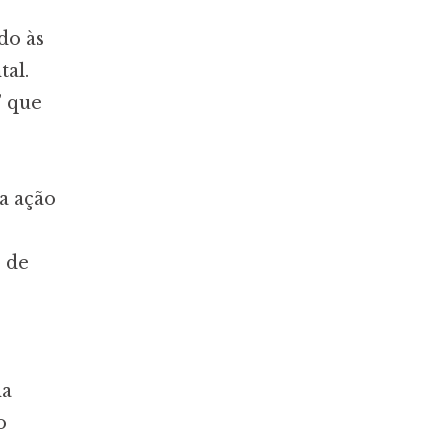
do às
al.
” que
 a ação
 de
ha
o