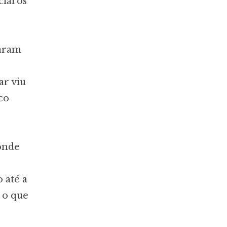
claros
aram
ar viu
co
onde
 até a
o o que