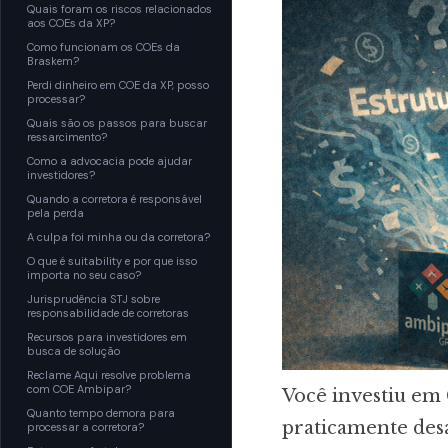
Quais foram os riscos relacionados
aos COEs da XP?
Como funcionam os COEs da
Braskem?
Perdi dinheiro em COE da XP, posso
processar?
Quais são os passos para buscar
ressarcimento?
Como a advocacia pode ajudar
investidores?
Quando a corretora é responsável
pela perda
A culpa foi minha ou da corretora?
O que é suitability e por que isso
importa no seu caso?
Jurisprudência STJ sobre
responsabilidade de corretoras
Recursos para investidores em
busca de solução
Reclame Aqui resolve problema
com COE Ambipar?
Você investiu em
Quanto tempo demora para
praticamente desa
processar a corretora?