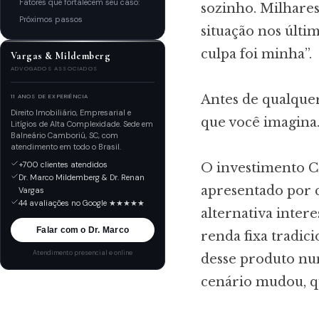
Fatores que fortalecem seu caso:
sozinho. Milhares
Próximos passos
situação nos últi
culpa foi minha”.
Vargas & Mildemberg
ADVOGADOS ASSOCIADOS
Antes de qualquer
11 ANOS DE EXPERIÊNCIA
Direito Imobiliário, Empresarial e
que você imagina
Litígios de Alta Complexidade. Sede em
Balneário Camboriú, SC, com
atendimento em todo o Brasil.
+700 clientes atendidos
O investimento C
Dr. Marco Mildemberg & Dr. Renan
apresentado por
Vargas
44 avaliações no Google ★★★★★
alternativa inter
Falar com o Dr. Marco
renda fixa tradici
Atendimento presencial e online
desse produto nu
cenário mudou, q