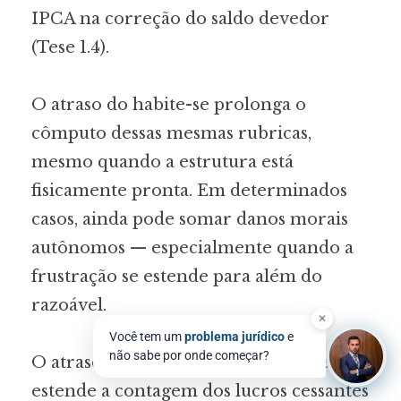
IPCA na correção do saldo devedor
(Tese 1.4).
O atraso do habite-se prolonga o
cômputo dessas mesmas rubricas,
mesmo quando a estrutura está
fisicamente pronta. Em determinados
casos, ainda pode somar danos morais
autônomos — especialmente quando a
frustração se estende para além do
razoável.
✕
Você tem um
problema jurídico
e
não sabe por onde começar?
O atraso na entrega física das chaves
estende a contagem dos lucros cessantes