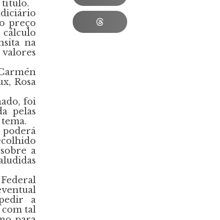
título.
diciário
no preço
 cálculo
sita na
 valores
a Carmén
ux, Rosa
ado, foi
a pelas
 tema.
s poderá
ecolhido
sobre a
ludidas
 Federal
ventual
pedir a
 com tal
smo para