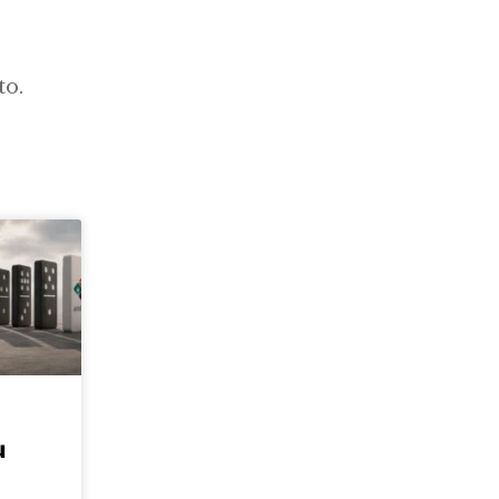
to.
u