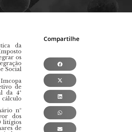
Compartilhe
tica da
Imposto
egrar os
egração
e Social
 Imcopa
etivo de
l da 4ª
 cálculo
ário nº
vor dos
litígios
hares de