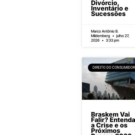
Divórcio,
Inventário e
Sucessões
Marco Antônio B.
Mildemberg
julho 27,
2026
3:33 pm
DIREITO DO CONSUMIDOR
Braskem Vai
Falir? Entend
a Crise e os
Próximos