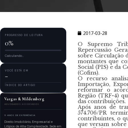
2017-03-28
PROGRESSO DE LEITURA
0%
O Supremo Tribu
Repercussão Gera
sobre Circulação 
Calculando...
montantes que co
Social (PIS) e da 
VOCÊ ESTÁ EM
(Cofins).
—
O recurso anali
Importação, Expo
ÍNDICE DO ARTIGO
reformar o acórd
Região (TRF-4) qu
Vargas & Mildemberg
das contribuições.
ADVOGADOS ASSOCIADOS
Após anos de tra
574.706/PR term
11 ANOS DE EXPERIÊNCIA
contribuintes, o q
Direito Imobiliário, Empresarial e
que versam sobre 
Litígios de Alta Complexidade. Sede em