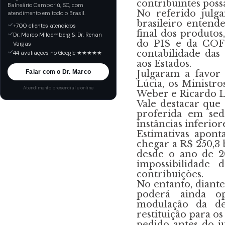
contribuintes poss
Balneário Camboriú, SC, com
No referido julga
atendimento em todo o Brasil.
brasileiro enten
+700 clientes atendidos
final dos produtos
Dr. Marco Mildemberg & Dr. Renan
do PIS e da COFI
Vargas
contabilidade das
44 avaliações no Google ★★★★★
aos Estados.
Falar com o Dr. Marco
Julgaram a favor
Lúcia, os Ministr
Atendimento presencial e online
Weber e Ricardo 
Vale destacar que
proferida em sed
instâncias inferio
Estimativas apon
chegar a R$ 250,3 
desde o ano de 2
impossibilidade
contribuições.
No entanto, diante
poderá ainda o
modulação da de
restituição para o
pedido antes do 