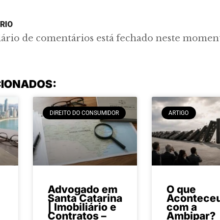
RIO
lário de comentários está fechado neste momen
CIONADOS:
DIREITO DO CONSUMIDOR
ARTIGO
Advogado em
O que
Santa Catarina
Acontece
| Imobiliário e
com a
Contratos –
Ambipar?