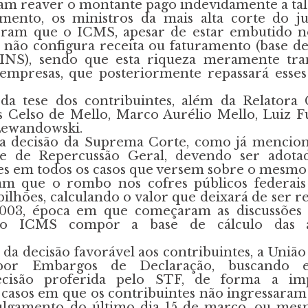
am reaver o montante pago indevidamente a tal 
mento, os ministros da mais alta corte do ju
deram que o ICMS, apesar de estar embutido 
, não configura receita ou faturamento (base de
NS), sendo que esta riqueza meramente tran
 empresas, que posteriormente repassará esses
 da tese dos contribuintes, além da Relator
os Celso de Mello, Marco Aurélio Mello, Luiz F
Lewandowski.
 a decisão da Suprema Corte, como já mencion
e de Repercussão Geral, devendo ser adotad
res em todos os casos que versem sobre o mesmo
tam que o rombo nos cofres públicos federai
bilhões, calculando o valor que deixará de ser r
003, época em que começaram as discussões 
 do ICMS compor a base de cálculo das a
 da decisão favorável aos contribuintes, a União
por Embargos de Declaração, buscando e
cisão proferida pelo STF, de forma a im
s casos em que os contribuintes não ingressaram
julgamento do último dia 15 de março, ou me