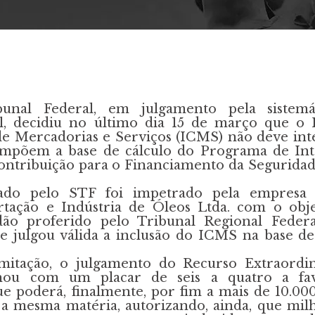
nal Federal, em julgamento pela sistemá
l, decidiu no último dia 15 de março que o 
de Mercadorias e Serviços (ICMS) não deve int
mpõem a base de cálculo do Programa de Int
Contribuição para o Financiamento da Seguridad
sado pelo STF foi impetrado pela empresa
rtação e Indústria de Óleos Ltda. com o obj
ão proferido pelo Tribunal Regional Federa
e julgou válida a inclusão do ICMS na base de
mitação, o julgamento do Recurso Extraordin
inou com um placar de seis a quatro a fa
ue poderá, finalmente, por fim a mais de 10.000 
a mesma matéria, autorizando, ainda, que mil