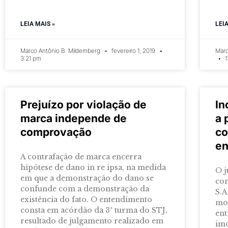
LEIA MAIS »
LEI
Marco Antônio B. Mildemberg
fevereiro 1, 2019
Marc
3:21 pm
1
Prejuízo por violação de
In
marca independe de
a 
comprovação
co
en
A contrafação de marca encerra
hipótese de dano in re ipsa, na medida
O j
em que a demonstração do dano se
con
confunde com a demonstração da
S.A
existência do fato. O entendimento
mor
consta em acórdão da 3ª turma do STJ,
en
resultado de julgamento realizado em
imo