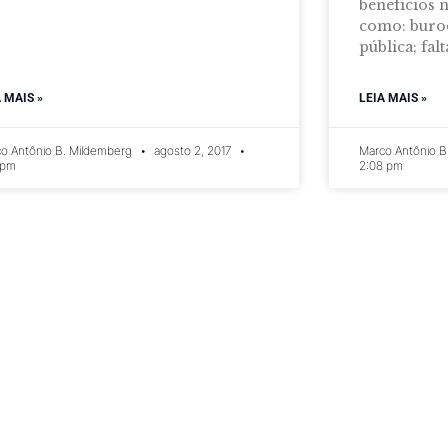
benefícios 
como: buroc
pública; falt
A MAIS »
LEIA MAIS »
o Antônio B. Mildemberg
agosto 2, 2017
Marco Antônio B
 pm
2:08 pm