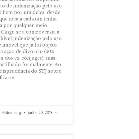
o de indenização pelo uso
o bem por um deles, desde
 que toca a cada um tenha
da por qualquer meio
 Cinge-se a controvérsia a
abível indenização pelo uso
 imóvel que já foi objeto
na ação de divórcio (50%
m dos ex-cônjuges), mas
artilhado formalmente. Ao
jurisprudência do STJ sobre
fica-se
. Mildemberg
junho 29, 2018