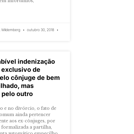
em infortúnios,
. Mildemberg
outubro 30, 2018
abível indenização
 exclusivo de
elo cônjuge de bem
ilhado, mas
o pelo outro
o e no divórcio, o fato de
comum ainda pertencer
ente aos ex-cônjuges, por
 formalizada a partilha,
nta automático empecilho