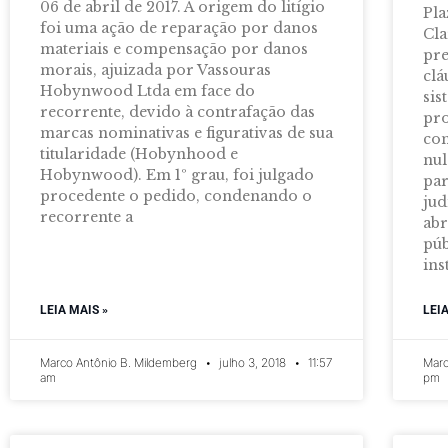
06 de abril de 2017. A origem do litígio
Pla
foi uma ação de reparação por danos
Cla
materiais e compensação por danos
pre
morais, ajuizada por Vassouras
clá
Hobynwood Ltda em face do
sis
recorrente, devido à contrafação das
pro
marcas nominativas e figurativas de sua
con
titularidade (Hobynhood e
nul
Hobynwood). Em 1º grau, foi julgado
pa
procedente o pedido, condenando o
jud
recorrente a
abr
púb
ins
LEIA MAIS »
LEI
Marco Antônio B. Mildemberg
julho 3, 2018
11:57
Marc
am
pm