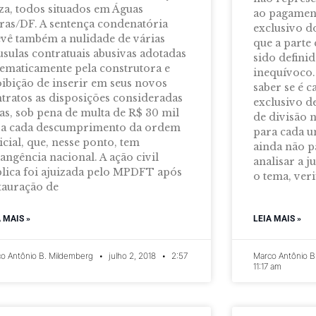
za, todos situados em Águas
ao pagament
ras/DF. A sentença condenatória
exclusivo d
vê também a nulidade de várias
que a parte
usulas contratuais abusivas adotadas
sido defini
tematicamente pela construtora e
inequívoco.
ibição de inserir em seus novos
saber se é c
tratos as disposições consideradas
exclusivo de
as, sob pena de multa de R$ 30 mil
de divisão 
ra cada descumprimento da ordem
para cada u
icial, que, nesse ponto, tem
ainda não p
angência nacional. A ação civil
analisar a 
lica foi ajuizada pelo MPDFT após
o tema, veri
tauração de
A MAIS »
LEIA MAIS »
o Antônio B. Mildemberg
julho 2, 2018
2:57
Marco Antônio B
11:17 am