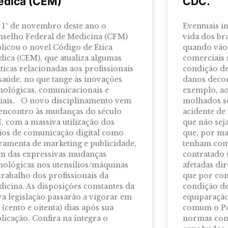
dica (CEM)
CDC.
1º de novembro deste ano o
Eventuais i
selho Federal de Medicina (CFM)
vida dos br
licou o novel Código de Ética
quando vão 
ica (CEM), que atualiza algumas
comerciais
ticas relacionadas aos profissionais
condição de
saúde, no que tange às inovações
danos decor
nológicas, comunicacionais e
exemplo, a
iais. O novo disciplinamento vem
molhados s
encontro às mudanças do século
acidente de
, com a massiva utilização dos
que não seja
os de comunicação digital como
que, por ma
ramenta de marketing e publicidade,
tenham com
m das expressivas mudanças
contratado 
nológicas nos utensílios/máquinas
afetadas di
trabalho dos profissionais da
que por con
icina. As disposições constantes da
condição d
a legislação passarão a vigorar em
equiparação
 (cento e oitenta) dias após sua
comum o Pod
licação. Confira na íntegra o
normas cons