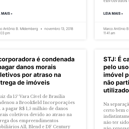
envolvidos 
A MAIS »
LEIA MAIS »
o Antônio B. Mildemberg
novembro 13, 2018
Marco Antônio B
:03 pm
11:41 am
corporadora é condenada
STJ: É c
pagar danos morais
pelo uso
letivos por atraso na
imóvel p
trega de imóveis
não part
utilizad
uiz da 15ª Vara Cível de Brasília
denou a Brookfield Incorporações
Na separaçã
. a pagar R$ 1,5 milhão de danos
certo bem 
ais coletivos devido ao atraso na
indistintam
trega dos empreendimentos
não ter sido
biliários All, Blend e DF Century
não represe