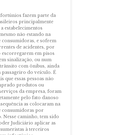
nfortúnios fazem parte da
asileiros principalmente
a estabelecimentos
 mesmo não estando na
 consumidoras, e sofrem
rentes de acidentes, por
o escorregarem em pisos
em sinalização, ou num
 trânsito com ônibus, ainda
 passageiro do veículo. É
is que essas pessoas não
prado produtos ou
serviços da empresa, foram
retamente pelo fato danoso
sequência as colocaram na
e consumidoras por
. Nesse caminho, tem sido
er Judiciário aplicar as
umeristas à terceiros