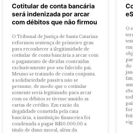
Cotitular de conta bancária
Co
será indenizada por arcar
eS
com débitos que não firmou
O e
ter
O Tribunal de Justiça de Santa Catarina
tes
reformou sentença de primeiro grau
emp
para reconhecer a ilegitimidade de
obj
cotitular de conta bancária a arcar com
par
o pagamento de dívidas contraídas
do 
exclusivamente por seu falecido pai.
jan
Mesmo se tratando de conta conjunta,
fat
a solidariedade passiva não se
anu
presume, de modo que o cotitular
eSo
somente seria legitimado para arcar
to
com os débitos se tivesse anuído as
paí
cartas de crédito. Em razão da
for
ilegalidade cometida pela casa
fei
bancária, a instituição financeira foi
vig
condenada a pagar R$10.000,00 a
título de dano moral, além da