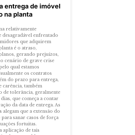
a entrega de imóvel
o na planta
a relativamente
e desagradável enfrentado
umidores que adquirem
lanta é o atraso,
planos, gerando prejuízos,
o cenário de grave crise
elo qual estamos
sualmente os contratos
ém do prazo para entrega,
e carência, também
de tolerância, geralmente
0 dias, que começa a contar
ação da data de entrega. As
s alegam que a extensão do
e para sanar casos de força
uações fortuitas.
a aplicação de tais