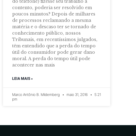
do telefone) fizesse seu trabalho a
contento, poderia ser resolvido em
poucos minutos? Depois de milhares
de processos reclamando a mesma
matéria e o descaso ter se tornado de
conhecimento público, nossos
Tribunais, em recentíssimos julgados,
têm entendido que a perda do tempo
útil do consumidor pode gerar dano
moral. A perda do tempo útil pode
acontecer nas mais
LEIA MAIS »
Marco Antônio B. Mildemberg
maio 31, 2016
5:21
pm