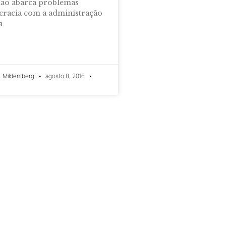
não abarca problemas
racia com a administração
a
. Mildemberg
agosto 8, 2016