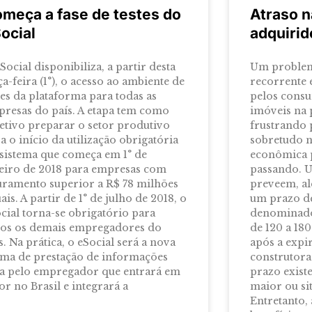
meça a fase de testes do
Atraso n
ocial
adquirid
Social disponibiliza, a partir desta
Um problem
ça-feira (1°), o acesso ao ambiente de
recorrente 
tes da plataforma para todas as
pelos cons
resas do país. A etapa tem como
imóveis na p
etivo preparar o setor produtivo
frustrando 
a o início da utilização obrigatória
sobretudo n
sistema que começa em 1° de
econômica p
eiro de 2018 para empresas com
passando. U
uramento superior a R$ 78 milhões
preveem, al
ais. A partir de 1° de julho de 2018, o
um prazo d
cial torna-se obrigatório para
denominado 
dos os demais empregadores do
de 120 a 18
s. Na prática, o eSocial será a nova
após a expir
ma de prestação de informações
construtora
ta pelo empregador que entrará em
prazo exist
or no Brasil e integrará a
maior ou sit
Entretanto, 