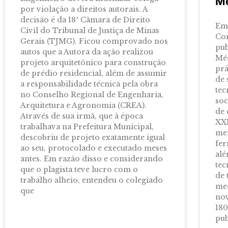
Mé
por violação a direitos autorais. A
decisão é da 18ª Câmara de Direito
Em 
Civil do Tribunal de Justiça de Minas
Con
Gerais (TJMG). Ficou comprovado nos
pub
autos que a Autora da ação realizou
Méd
projeto arquitetônico para construção
prá
de prédio residencial, além de assumir
de 
a responsabilidade técnica pela obra
tec
no Conselho Regional de Engenharia,
soc
Arquitetura e Agronomia (CREA).
de 
Através de sua irmã, que à época
XXI
trabalhava na Prefeitura Municipal,
mei
descobriu de projeto exatamente igual
fer
ao seu, protocolado e executado meses
alé
antes. Em razão disso e considerando
tec
que o plagista teve lucro com o
de 
trabalho alheio, entendeu o colegiado
med
que
nov
180
pub