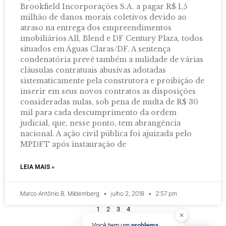
Brookfield Incorporações S.A. a pagar R$ 1,5
milhão de danos morais coletivos devido ao
atraso na entrega dos empreendimentos
imobiliários All, Blend e DF Century Plaza, todos
situados em Águas Claras/DF. A sentença
condenatória prevê também a nulidade de várias
cláusulas contratuais abusivas adotadas
sistematicamente pela construtora e proibição de
inserir em seus novos contratos as disposições
consideradas nulas, sob pena de multa de R$ 30
mil para cada descumprimento da ordem
judicial, que, nesse ponto, tem abrangência
nacional. A ação civil pública foi ajuizada pelo
MPDFT após instauração de
LEIA MAIS »
Marco Antônio B. Mildemberg
julho 2, 2018
2:57 pm
1
2
3
4
✕
Você tem um
problema