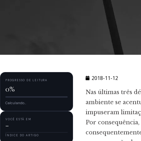
2018-11-12
PROGRESSO DE LEITURA
0%
Nas últimas três dé
ambiente se acent
Calculando...
impuseram limitaçõ
VOCÊ ESTÁ EM
Por consequência,
—
consequentemente,
ÍNDICE DO ARTIGO