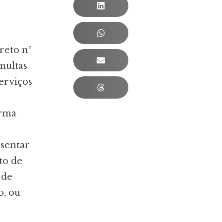
reto nº
 multas
erviços
orma
esentar
to de
 de
o, ou