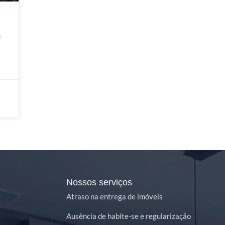
a
Nossos serviços
Atraso na entrega de imóveis
Ausência de habite-se e regularização