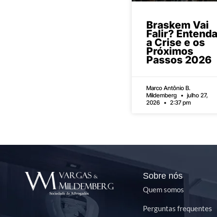
Braskem Vai
Falir? Entend
a Crise e os
Próximos
Passos 2026
Marco Antônio B.
Mildemberg
julho 27,
2026
2:37 pm
Sobre nós
Quem somos
Perguntas frequentes