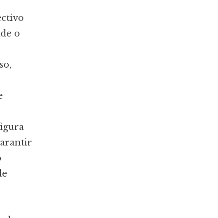
ectivo
ade o
so,
e
igura
garantir
o
de