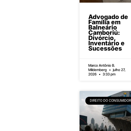
Advogado de
Família em
Balneário
Camboriú:
Divórcio,
Inventário e
Sucessões
Marco Antônio B.
Mildemberg
julho 27,
2026
3:33 pm
DIREITO DO CONSUMIDOR