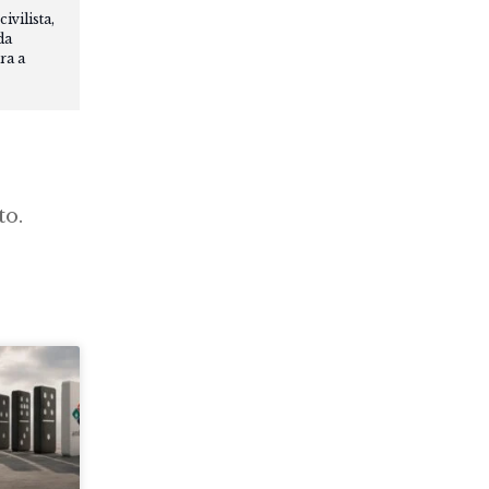
vilista,
da
ra a
to.