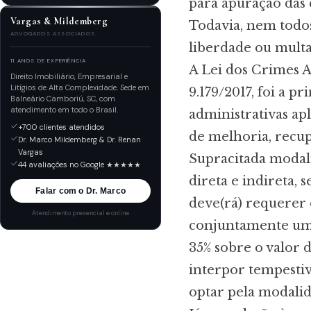
para apuração das 
Vargas & Mildemberg
Todavia, nem todos
ADVOGADOS ASSOCIADOS
liberdade ou mult
11 ANOS DE EXPERIÊNCIA
A Lei dos Crimes A
Direito Imobiliário, Empresarial e
Litígios de Alta Complexidade. Sede em
9.179/2017, foi a p
Balneário Camboriú, SC, com
atendimento em todo o Brasil.
administrativas ap
+700 clientes atendidos
de melhoria, recu
Dr. Marco Mildemberg & Dr. Renan
Vargas
Supracitada modali
44 avaliações no Google ★★★★★
direta e indireta, 
Falar com o Dr. Marco
deve(rá) requerer 
Atendimento presencial e online
conjuntamente um 
35% sobre o valor d
interpor tempestiv
optar pela modalid