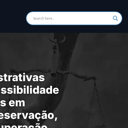
trativas
ssibilidade
as em
reservação,
cuperação