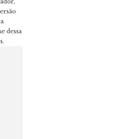
ador,
versão
ça
e dessa
s.