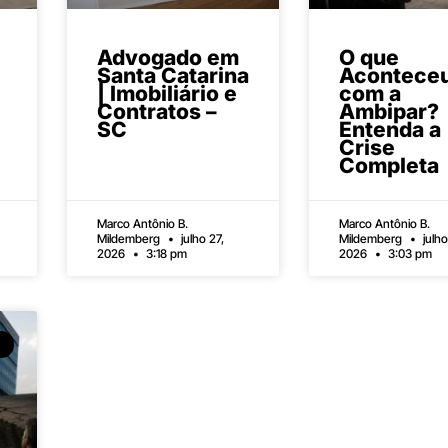
Advogado em
O que
Santa Catarina
Acontece
| Imobiliário e
com a
Contratos –
Ambipar?
SC
Entenda a
Crise
Completa
Marco Antônio B.
Marco Antônio B.
Mildemberg
julho 27,
Mildemberg
julho
2026
3:18 pm
2026
3:03 pm