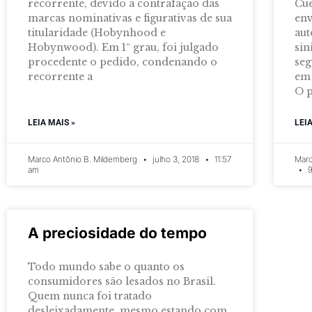
recorrente, devido à contrafação das
Cue
marcas nominativas e figurativas de sua
env
titularidade (Hobynhood e
aut
Hobynwood). Em 1º grau, foi julgado
sin
procedente o pedido, condenando o
seg
recorrente a
em 
O p
LEIA MAIS »
LEI
Marco Antônio B. Mildemberg
julho 3, 2018
11:57
Marc
am
9
A preciosidade do tempo
Todo mundo sabe o quanto os
consumidores são lesados no Brasil.
Quem nunca foi tratado
desleixadamente, mesmo estando com