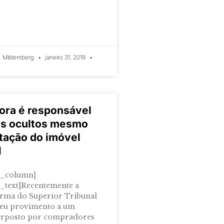
. Mildemberg
janeiro 31, 2019
ora é responsável
os ocultos mesmo
tação do imóvel
H
c_column]
_text]Recentemente a
rma do Superior Tribunal
 deu provimento a um
terposto por compradores