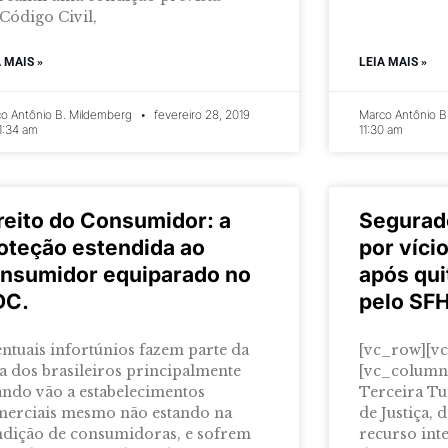
Código Civil,
A MAIS »
LEIA MAIS »
o Antônio B. Mildemberg
fevereiro 28, 2019
Marco Antônio B
1:34 am
11:30 am
reito do Consumidor: a
Segurad
oteção estendida ao
por víci
nsumidor equiparado no
após qui
DC.
pelo SF
ntuais infortúnios fazem parte da
[vc_row][v
a dos brasileiros principalmente
[vc_column
ndo vão a estabelecimentos
Terceira Tu
merciais mesmo não estando na
de Justiça,
dição de consumidoras, e sofrem
recurso in