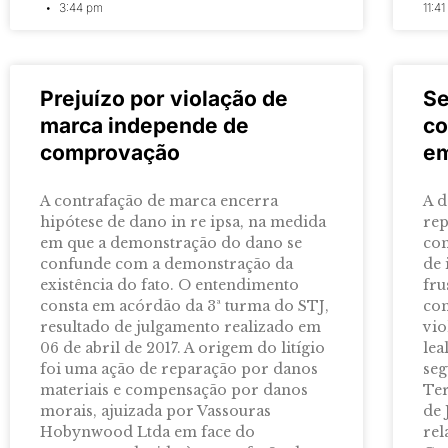
3:44 pm
11:4
Prejuízo por violação de
Se
marca independe de
co
comprovação
em
A contrafação de marca encerra
A d
hipótese de dano in re ipsa, na medida
rep
em que a demonstração do dano se
con
confunde com a demonstração da
de 
existência do fato. O entendimento
fru
consta em acórdão da 3ª turma do STJ,
con
resultado de julgamento realizado em
vio
06 de abril de 2017. A origem do litígio
lea
foi uma ação de reparação por danos
seg
materiais e compensação por danos
Ter
morais, ajuizada por Vassouras
de 
Hobynwood Ltda em face do
rel