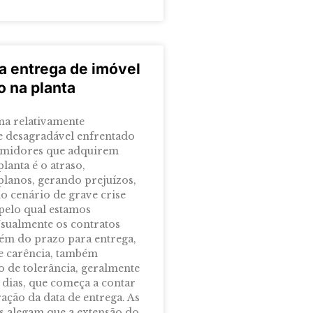
a entrega de imóvel
o na planta
a relativamente
e desagradável enfrentado
umidores que adquirem
lanta é o atraso,
planos, gerando prejuízos,
o cenário de grave crise
elo qual estamos
sualmente os contratos
ém do prazo para entrega,
e carência, também
de tolerância, geralmente
0 dias, que começa a contar
ação da data de entrega. As
s alegam que a extensão do