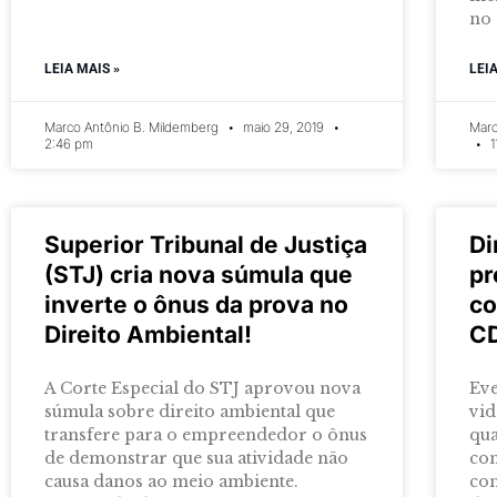
no 
LEIA MAIS »
LEI
Marco Antônio B. Mildemberg
maio 29, 2019
Marc
2:46 pm
1
Superior Tribunal de Justiça
Di
(STJ) cria nova súmula que
pr
inverte o ônus da prova no
co
Direito Ambiental!
C
A Corte Especial do STJ aprovou nova
Eve
súmula sobre direito ambiental que
vid
transfere para o empreendedor o ônus
qua
de demonstrar que sua atividade não
co
causa danos ao meio ambiente.
con