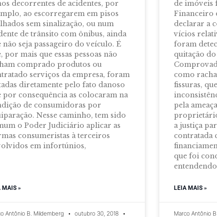
os decorrentes de acidentes, por
de imóveis 
mplo, ao escorregarem em pisos
Financeiro 
hados sem sinalização, ou num
declarar a 
dente de trânsito com ônibus, ainda
vícios relat
 não seja passageiro do veículo. É
foram detec
, por mais que essas pessoas não
quitação do
nham comprado produtos ou
Comprovados
tratado serviços da empresa, foram
como racha
tadas diretamente pelo fato danoso
fissuras, qu
 por consequência as colocaram na
inconsistênc
ndição de consumidoras por
pela ameaç
iparação. Nesse caminho, tem sido
proprietári
um o Poder Judiciário aplicar as
a justiça pa
mas consumeristas à terceiros
contratada
olvidos em infortúnios,
financiamen
que foi con
entendendo 
A MAIS »
LEIA MAIS »
o Antônio B. Mildemberg
outubro 30, 2018
Marco Antônio B