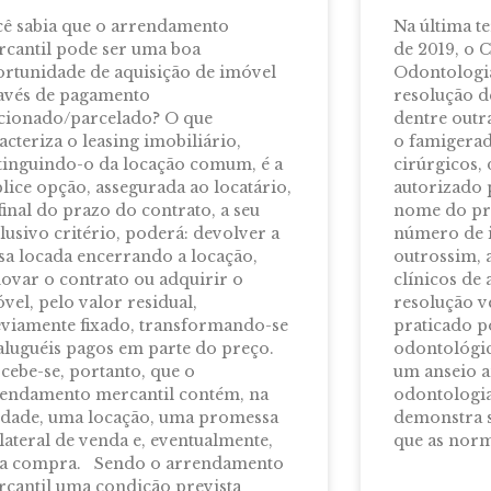
ê sabia que o arrendamento
Na última te
cantil pode ser uma boa
de 2019, o 
rtunidade de aquisição de imóvel
Odontologia
avés de pagamento
resolução d
cionado/parcelado? O que
dentre outra
acteriza o leasing imobiliário,
o famigerad
tinguindo-o da locação comum, é a
cirúrgicos,
plice opção, assegurada ao locatário,
autorizado 
final do prazo do contrato, a seu
nome do pro
lusivo critério, poderá: devolver a
número de i
sa locada encerrando a locação,
outrossim, 
ovar o contrato ou adquirir o
clínicos de 
vel, pelo valor residual,
resolução v
viamente fixado, transformando-se
praticado p
aluguéis pagos em parte do preço.
odontológic
cebe-se, portanto, que o
um anseio a
endamento mercantil contém, na
odontologia
dade, uma locação, uma promessa
demonstra 
lateral de venda e, eventualmente,
que as nor
a compra. Sendo o arrendamento
cantil uma condição prevista