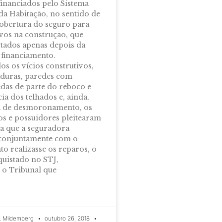
financiados pelo Sistema
da Habitação, no sentido de
cobertura do seguro para
ivos na construção, que
tados apenas depois da
 financiamento.
 os vícios construtivos,
duras, paredes com
edas de parte do reboco e
ia dos telhados e, ainda,
a de desmoronamento, os
os e possuidores pleitearam
ra que a seguradora
 conjuntamente com o
to realizasse os reparos, o
quistado no STJ,
o Tribunal que
. Mildemberg
outubro 26, 2018