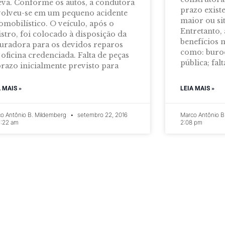
va. Conforme os autos, a condutora
prazo exist
olveu-se em um pequeno acidente
maior ou sit
omobilístico. O veículo, após o
Entretanto, 
istro, foi colocado à disposição da
benefícios 
uradora para os devidos reparos
como: buroc
oficina credenciada. Falta de peças
pública; falt
razo inicialmente previsto para
A MAIS »
LEIA MAIS »
o Antônio B. Mildemberg
setembro 22, 2016
Marco Antônio B
:22 am
2:08 pm