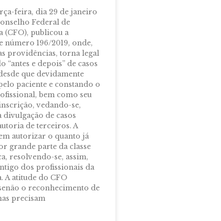
rça-feira, dia 29 de janeiro
Conselho Federal de
 (CFO), publicou a
e número 196/2019, onde,
s providências, torna legal
o “antes e depois” de casos
 desde que devidamente
pelo paciente e constando o
fissional, bem como seu
nscrição, vedando-se,
a divulgação de casos
autoria de terceiros. A
em autorizar o quanto já
or grande parte da classe
a, resolvendo-se, assim,
ntigo dos profissionais da
. A atitude do CFO
senão o reconhecimento de
mas precisam