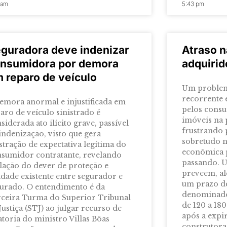
1 am
5:43 pm
guradora deve indenizar
Atraso n
nsumidora por demora
adquirid
 reparo de veículo
Um problem
recorrente 
emora anormal e injustificada em
pelos cons
aro de veículo sinistrado é
imóveis na p
siderada ato ilícito grave, passível
frustrando 
indenização, visto que gera
sobretudo n
stração de expectativa legítima do
econômica p
sumidor contratante, revelando
passando. U
lação do dever de proteção e
preveem, al
ldade existente entre segurador e
um prazo d
urado. O entendimento é da
denominado 
ceira Turma do Superior Tribunal
de 120 a 18
Justiça (STJ) ao julgar recurso de
após a expir
atoria do ministro Villas Bôas
construtora