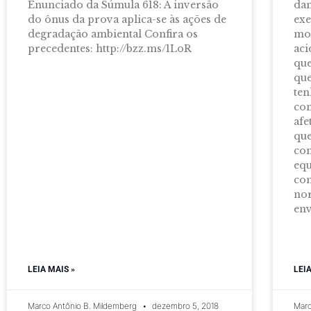
Enunciado da Súmula 618: A inversão
dan
do ônus da prova aplica-se às ações de
exe
degradação ambiental Confira os
mol
precedentes: http://bzz.ms/1LoR
aci
que
que
te
con
afe
que
co
equ
com
nor
env
LEIA MAIS »
LEI
Marco Antônio B. Mildemberg
dezembro 5, 2018
Marc