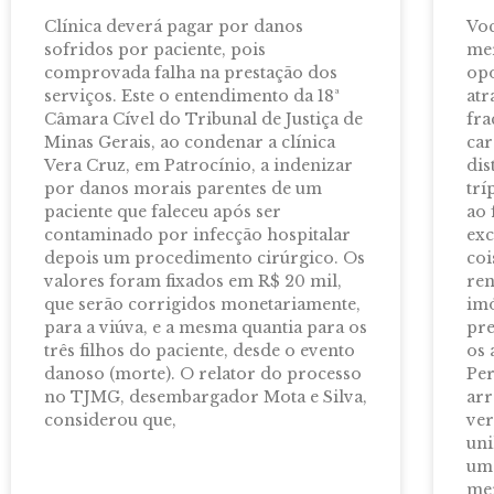
Clínica deverá pagar por danos
Voc
sofridos por paciente, pois
mer
comprovada falha na prestação dos
opo
serviços. Este o entendimento da 18ª
atr
Câmara Cível do Tribunal de Justiça de
fra
Minas Gerais, ao condenar a clínica
car
Vera Cruz, em Patrocínio, a indenizar
dis
por danos morais parentes de um
trí
paciente que faleceu após ser
ao 
contaminado por infecção hospitalar
exc
depois um procedimento cirúrgico. Os
coi
valores foram fixados em R$ 20 mil,
ren
que serão corrigidos monetariamente,
imó
para a viúva, e a mesma quantia para os
pre
três filhos do paciente, desde o evento
os 
danoso (morte). O relator do processo
Per
no TJMG, desembargador Mota e Silva,
arr
considerou que,
ver
uni
um
mer