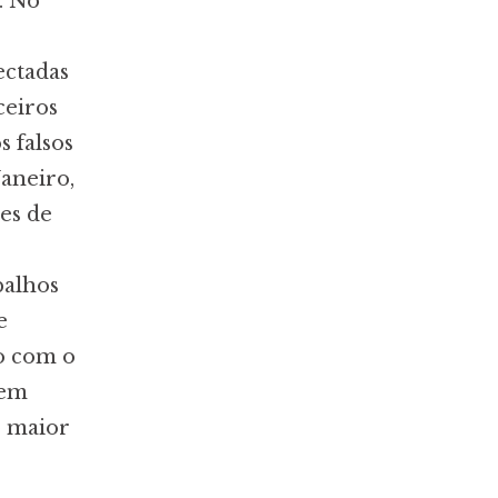
a. No
ectadas
ceiros
s falsos
Janeiro,
es de
balhos
e
o com o
 em
o maior