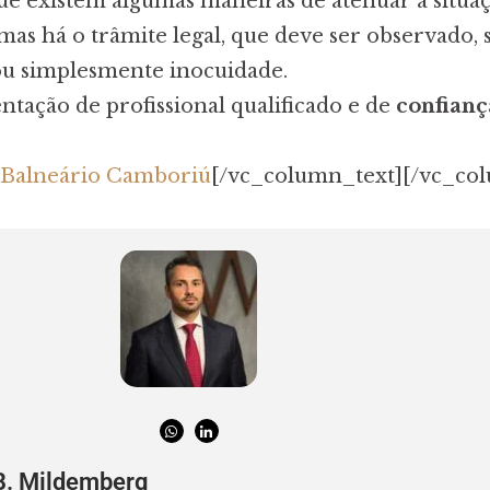
que existem algumas maneiras de atenuar a situa
 mas há o trâmite legal, que deve ser observado, 
ou simplesmente inocuidade.
entação de profissional qualificado e de
confian
o Balneário Camboriú
[/vc_column_text][/vc_co
B. Mildemberg