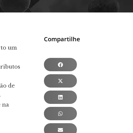
Compartilhe
rto um
tributos
ção de
s
e na