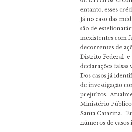
de terceiros, crédi
entanto, esses créd
Já no caso das méd
são de estelionatár
inexistentes com f
decorrentes de açõe
Distrito Federal e
declarações falsas
Dos casos já identi
de investigação co
prejuízos. Atualme
Ministério Público
Santa Catarina. “E
números de casos i