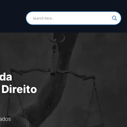
 da
 Direito
ados