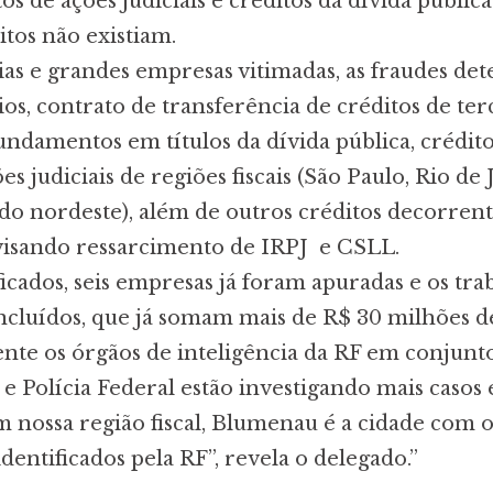
tos de ações judiciais e créditos da dívida públic
itos não existiam.
ias e grandes empresas vitimadas, as fraudes det
ios, contrato de transferência de créditos de ter
undamentos em títulos da dívida pública, crédito
s judiciais de regiões fiscais (São Paulo, Rio de 
 do nordeste), além de outros créditos decorrent
 visando ressarcimento de IRPJ e CSLL.
ficados, seis empresas já foram apuradas e os tra
ncluídos, que já somam mais de R$ 30 milhões d
nte os órgãos de inteligência da RF em conjunt
 e Polícia Federal estão investigando mais casos
m nossa região fiscal, Blumenau é a cidade com 
dentificados pela RF”, revela o delegado.”