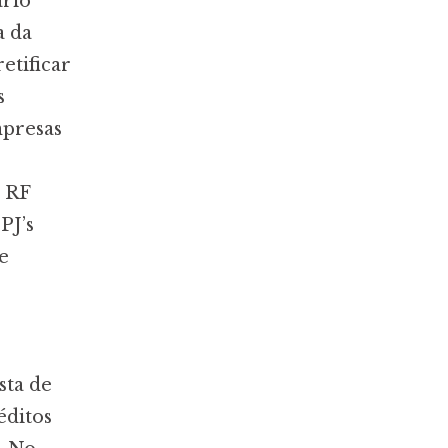
rio’
a da
etificar
s
mpresas
a RF
PJ’s
e
sta de
éditos