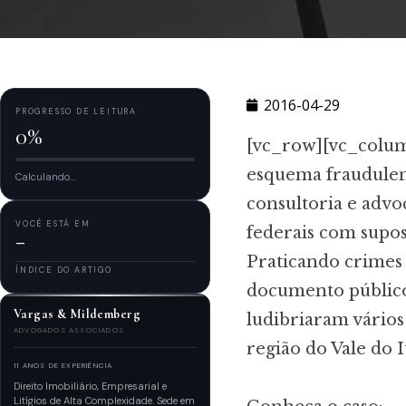
2016-04-29
PROGRESSO DE LEITURA
0%
[vc_row][vc_colu
esquema fraudulen
Calculando...
consultoria e advo
VOCÊ ESTÁ EM
federais com supost
—
Praticando crimes d
ÍNDICE DO ARTIGO
documento público
Vargas & Mildemberg
ludibriaram vário
ADVOGADOS ASSOCIADOS
região do Vale do It
11 ANOS DE EXPERIÊNCIA
Direito Imobiliário, Empresarial e
Litígios de Alta Complexidade. Sede em