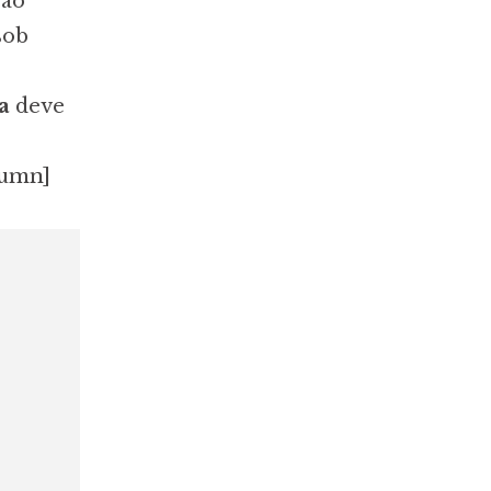
ção
sob
ça
deve
lumn]