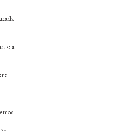
inada
ante a
bre
etros