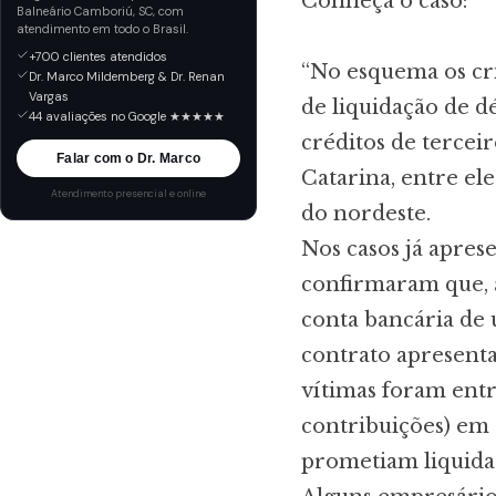
Conheça o caso:
Balneário Camboriú, SC, com
atendimento em todo o Brasil.
+700 clientes atendidos
“No esquema os cr
Dr. Marco Mildemberg & Dr. Renan
Vargas
de liquidação de d
44 avaliações no Google ★★★★★
créditos de tercei
Falar com o Dr. Marco
Catarina, entre ele
Atendimento presencial e online
do nordeste.
Nos casos já apres
confirmaram que, 
conta bancária de 
contrato apresenta
vítimas foram entre
contribuições) em a
prometiam liquida