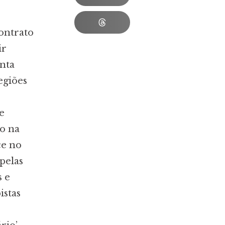
ontrato
ir
anta
regiões
e
o na
ce no
pelas
s e
istas