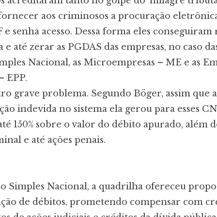
 acreditaram tanto no golpe do ‘milagre tributá
fornecer aos criminosos a procuração eletrônic
 e senha acesso. Dessa forma eles conseguiram r
a e até zerar as PGDAS das empresas, no caso da
mples Nacional, as Microempresas – ME e as E
– EPP.
tro grave problema. Segundo Böger, assim que 
ração indevida no sistema ela gerou para esses CN
até 150% sobre o valor do débito apurado, além d
inal e até ações penais.
o Simples Nacional, a quadrilha ofereceu propo
dação de débitos, prometendo compensar com cr