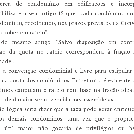
acerca do condomínio em edificações e incor
onibiliza em seu artigo 12 que “cada condômino co
domínio, recolhendo, nos prazos previstos na Conv
 couber em rateio”.
 do mesmo artigo: “Salvo disposição em cont
ção da quota no rateio corresponderá à fração 
dade”.
 a convenção condominial é livre para estipular
 da quota dos condôminos. Entretanto, é evidente 
nios estipulam o rateio com base na fração ideal,
 ideal maior serão vencida nas assembleias.
ão lógica seria dizer que a taxa pode gerar enriq
 dos demais condôminos, uma vez que o proprie
útil maior não gozaria de privilégios ou be