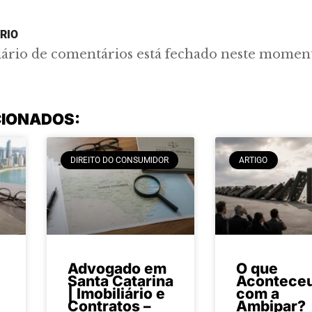
RIO
lário de comentários está fechado neste momen
CIONADOS:
DIREITO DO CONSUMIDOR
ARTIGO
Advogado em
O que
Santa Catarina
Acontece
| Imobiliário e
com a
Contratos –
Ambipar?