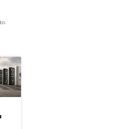
to.
u