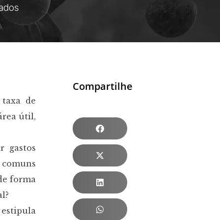
ados
Compartilhe
 taxa de
rea útil,
r gastos
s comuns
 de forma
l?
estipula