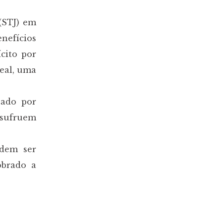
(STJ) em
enefícios
cito por
deal, uma
zado por
usufruem
odem ser
obrado a