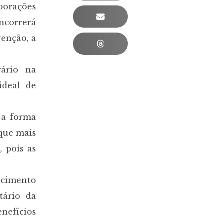
porações
ncorrerá
enção, a
rário na
ideal de
 a forma
que mais
 pois as
uecimento
tário da
nefícios