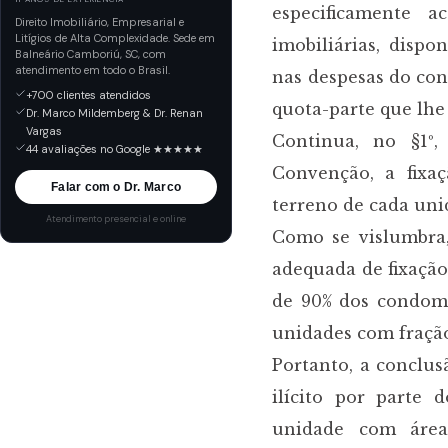
especificamente 
Direito Imobiliário, Empresarial e
Litígios de Alta Complexidade. Sede em
imobiliárias, disp
Balneário Camboriú, SC, com
atendimento em todo o Brasil.
nas despesas do con
+700 clientes atendidos
quota-parte que lhe
Dr. Marco Mildemberg & Dr. Renan
Vargas
Continua, no §1º,
44 avaliações no Google ★★★★★
Convenção, a fixa
Falar com o Dr. Marco
terreno de cada uni
Atendimento presencial e online
Como se vislumbra,
adequada de fixação
de 90% dos condomí
unidades com fração
Portanto, a conclus
ilícito por parte
unidade com área 