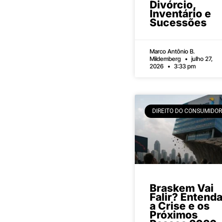
Divórcio,
Inventário e
Sucessões
Marco Antônio B.
Mildemberg
julho 27,
2026
3:33 pm
DIREITO DO CONSUMIDOR
Braskem Vai
Falir? Entend
a Crise e os
Próximos