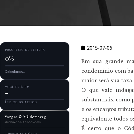
2015-07-06
PROGRESSO DE LEITURA
0%
Em sua grande mai
condomínio com base
Calculando...
maior será sua taxa.
VOCÊ ESTÁ EM
O que vale indaga
—
substanciais, como
ÍNDICE DO ARTIGO
e os encargos tribu
Vargas & Mildemberg
equivalente todos o
ADVOGADOS ASSOCIADOS
É certo que o Códi
11 ANOS DE EXPERIÊNCIA